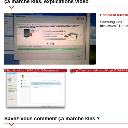
ça marche kies, explications vidéo
Comment telecha
Samsung kies :
http://www.01net.c
© http://droidsoft.fr/2013/01/26/comment-
© http://forums.cnetfrance.fr/topic/190910-k
transferer-contacts-sms-dun-samsung-galaxy-a-
air--connecter-son-samsung-galaxy-au-pc-e
un-autre-avec-kies/
wifi/
Savez-vous comment ça marche kies ?