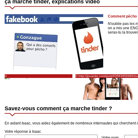
ça marche tinder, explications vidéo
Comment pécho s
N'oublie pas les 
on a mis une EN
seras-tu la trouver
©
© http://jouanito.com/post/63583956990/tou
http://www.smoosee.com/fr/articles/psychologie-
ce-quil-faut-savoir-sur-tinder-lapp-qui
coaching/tinder-l-application-mobile-de-
rencontres
Savez-vous comment ça marche tinder ?
En aidant Isaac, vous aidez également de nombreux internautes qui cherchent 
Votre réponse à Isaac
Votre nom