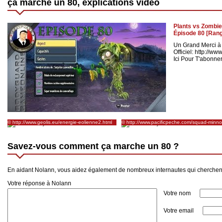
ça marche un 80, explications vidéo
Plants vs Zombie
Épisode 80 [Ra
Un Grand Merci à 
Officiel: http://
Ici Pour T'abonner 
© http://www.geolis.eu/energie-eolienne2.html
© http://www.pacificpeche.com/squad-minn
80-sp.html
Savez-vous comment ça marche un 80 ?
En aidant Nolann, vous aidez également de nombreux internautes qui cherche
Votre réponse à Nolann
Votre nom
Votre email