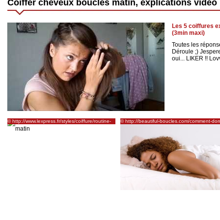
Coiffer cheveux bouclés matin, explications vidéo
Les 5 coiffures 
(3min maxi)
Toutes les réponse
Déroule ;) Jespere
oui... LIKER !! Lov
© http://www.lexpress.fr/styles/coiffure/routine-
© http://beautiful-boucles.com/comment-dorm
cheveux-boucles-quels-outils-quels-
et-reveiller-ses-boucles-en-beaute-le-matin-
produits_1128458.html
routine-nuit-demelagecoiffagesecond-day/