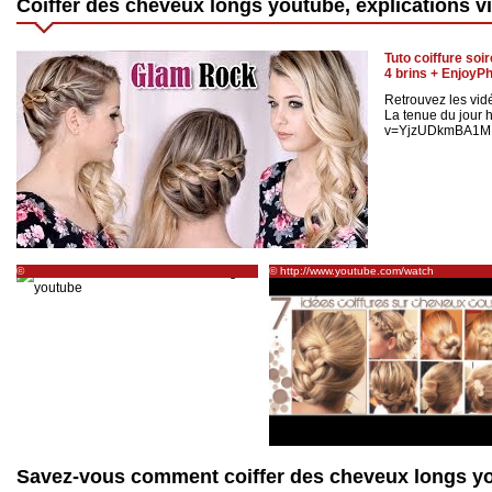
Coiffer des cheveux longs youtube, explications v
Tuto coiffure so
4 brins + EnjoyP
Retrouvez les vid
La tenue du jour 
v=YjzUDkmBA1M ✿
©
© http://www.youtube.com/watch
http://www.maquillagecynthia.com/videos/cheveux/
Savez-vous comment coiffer des cheveux longs y