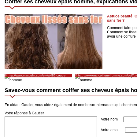
Coiffer ses cheveux épais homme, explications vi
Astuce beauté: 
sans fer ?
Comment faire pour
Comment se lisser
avoir une coiffure c
© http://www.masculin.com/style/486-coupe-
© http://www.ma-coiffure-homme.com/coiffur
selon-type-cheveux/
homme-cheveux-epais-epis.html
Savez-vous comment coiffer ses cheveux épais 
En aidant Gautier, vous aidez également de nombreux internautes qui cherche
Votre réponse à Gautier
Votre nom
Votre email