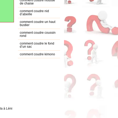
comment coudre housse
de chaise
comment coudre nid
d’abeille
comment coudre un haut
bustier
comment coudre coussin
rond
comment coudre le fond
d’un sac
comment coudre kimono
a à Léni