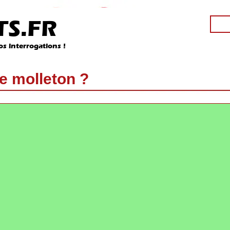
S.FR
os interrogations !
 molleton ?