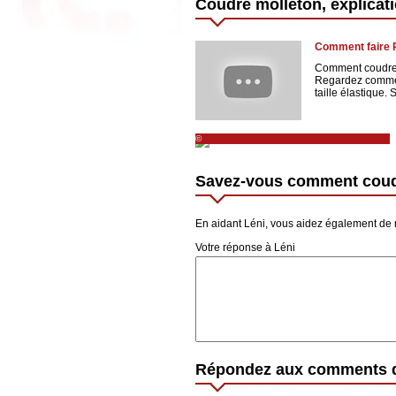
Coudre molleton, explicat
Comment faire 
Comment coudre u
Regardez commen
taille élastique. 
©
http://lacabanedelilou.canalblog.com/archives/
Savez-vous comment coud
En aidant Léni, vous aidez également de
Votre réponse à Léni
Répondez aux comments d