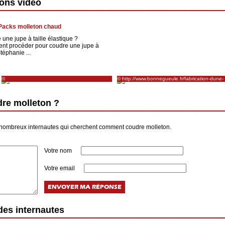
ions vidéo
Packs molleton chaud
ne jupe à taille élastique ?
t procéder pour coudre une jupe à
Stéphanie ...
©
© http://www.bonnegueule.fr/fabrication-dune-
2011/12/17/22892874.html
http://lacabanedelilou.canalblog.com/archives/2011/12/17/22892874.html
cravate-par-audrey-oltz-de-latelier-a-nouer/
re molleton ?
 nombreux internautes qui cherchent comment coudre molleton.
Votre nom
Votre email
es internautes