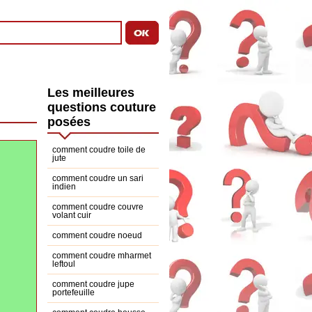
Les meilleures
questions couture
posées
comment coudre toile de
jute
comment coudre un sari
indien
comment coudre couvre
volant cuir
comment coudre noeud
comment coudre mharmet
leftoul
comment coudre jupe
portefeuille