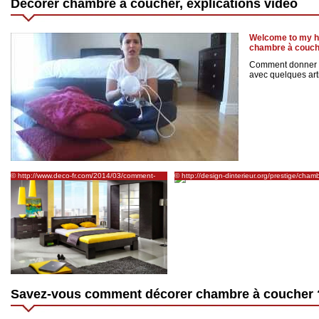
Décorer chambre à coucher, explications vidéo
Welcome to my h
chambre à couch
Comment donner 
avec quelques art
© http://www.deco-fr.com/2014/03/comment-
© http://design-dinterieur.org/prestige/cham
decorer-une-petite-chambre.html
a-coucher/comment-choisir-une-chambre-fr
2/
Savez-vous comment décorer chambre à coucher 