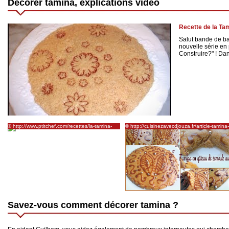
Décorer tamina, explications vidéo
Recette de la Ta
Salut bande de ba
nouvelle série en
Construire?" ! Dans
© http://www.ptitchef.com/recettes/la-tamina-
© http://cuisinezavecdjouza.fr/article-tamina-
bsissa-fid-837958
67291823-html/
Savez-vous comment décorer tamina ?