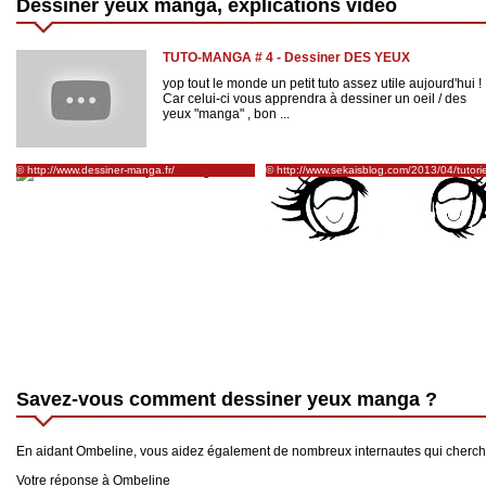
Dessiner yeux manga, explications vidéo
TUTO-MANGA # 4 - Dessiner DES YEUX
yop tout le monde un petit tuto assez utile aujourd'hui !
Car celui-ci vous apprendra à dessiner un oeil / des
yeux "manga" , bon ...
© http://www.dessiner-manga.fr/
© http://www.sekaisblog.com/2013/04/tutorie
manga-comment-dessiner-un-oeil.html
Savez-vous comment dessiner yeux manga ?
En aidant Ombeline, vous aidez également de nombreux internautes qui cherc
Votre réponse à Ombeline