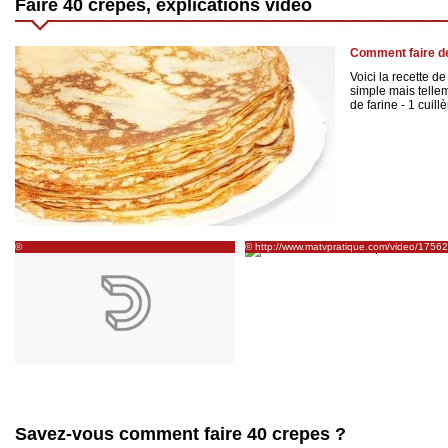
Faire 40 crepes, explications vidéo
Comment faire d
Voici la recette d
simple mais tellem
de farine - 1 cuillèr
©
© http://www.matvpratique.com/video/17562
http://www.dailymotion.com/video/x11zc3_comment-
comment-faire-une-crepe-monstre-pour-
faire-les-crepes_news
halloween
Savez-vous comment faire 40 crepes ?