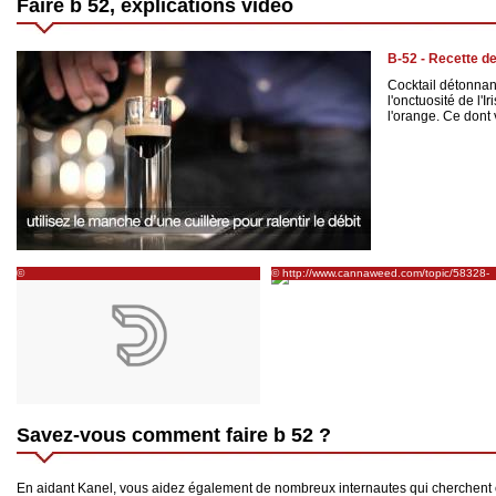
Faire b 52, explications vidéo
B-52 - Recette d
Cocktail détonnant
l'onctuosité de l
l'orange. Ce dont v
©
© http://www.cannaweed.com/topic/58328-
http://www.dailymotion.com/video/xffvnq_comment-
jdc2°session2200watt-mgone-budflo26/pag
faire-un-b52_lifestyle
Savez-vous comment faire b 52 ?
En aidant Kanel, vous aidez également de nombreux internautes qui cherchent 