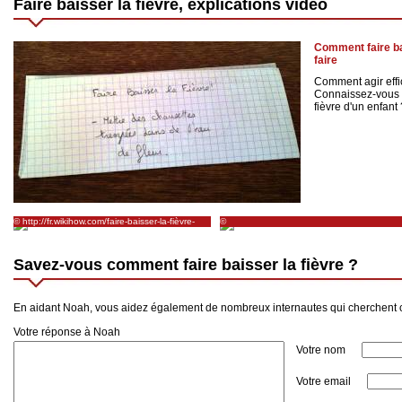
Faire baisser la fièvre, explications vidéo
Comment faire ba
faire
Comment agir effi
Connaissez-vous l
fièvre d'un enfant 
© http://fr.wikihow.com/faire-baisser-la-fièvre-
©
sans-médicaments
http://animaux.toutcomment.com/article/co
faire-baisser-la-fievre-de-mon-chat-4750.htm
Savez-vous comment faire baisser la fièvre ?
En aidant Noah, vous aidez également de nombreux internautes qui cherchent co
Votre réponse à Noah
Votre nom
Votre email