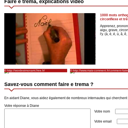
Faire e trema, explications vidéo
1000 mots orthog
circonflexe et tr
Apprenez, prononc
aigu, grave, circo
l'y. (à, è, é, ù, â, ê, î
© http://wordestmonami.free.fr/
© http://www.mais-comment.fr/comment-faire-
e-trema.html
Savez-vous comment faire e trema ?
En aidant Diane, vous aidez également de nombreux internautes qui cherchent 
Votre réponse à Diane
Votre nom
Votre email