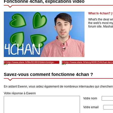
Fonctionne 4chan, explications vidéo
What Is 4chan? |
What's the deal w
the web's most my
forum site. Mashab
© http://www.slate.fr/life/81993/bikini-bridge-
© http://www.slate.fr/story/40615/4chan-lec
4chan-thigh-gap
culture-internet
Savez-vous comment fonctionne 4chan ?
En aidant Ewenn, vous aidez également de nombreux internautes qui cherchen
Votre réponse à Ewenn
Votre nom
Votre email