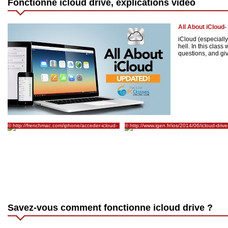
Fonctionne icloud drive, explications vidéo
All About iClou
iCloud (especiall
hell. In this class
questions, and give
© http://frenchmac.com/iphone/acceder-icloud-
© http://www.igen.fr/ios/2014/06/icloud-drive
drive-iphone/
apple-crea-le-finder-dios-86195
Savez-vous comment fonctionne icloud drive ?