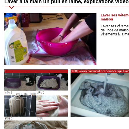
Laver a la main un pull en laine, explications vidéo
Laver ses vêtemen
maison
Laver ses vêtement
de linge de maiso
vêtements à la ma
©
© http://www.comment-economiser.fr/pull-lai
http://vintagetouchblog.com/2012/10/04/comment-
retreci-lavage.html
laver-a-la-maison-a-la-main-la-laine-et-le-
cachemire-astuce-conseil/