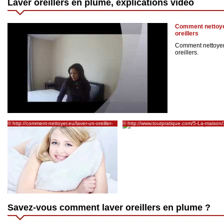
Laver oreillers en plume, explications vidéo
Comment nettoyer
oreillers
Comment nettoyer 
oreillers.
© http://comment-nettoyer.eu/laver-un-oreiller-
© http://www.toutpratique.com/5-La-maison/
en-plume-duvet/
Nettoyer-matelas-sommier-drap-oreiller-taie-
couette-et-bouillotte/250-Laver-les-oreillers
Savez-vous comment laver oreillers en plume ?