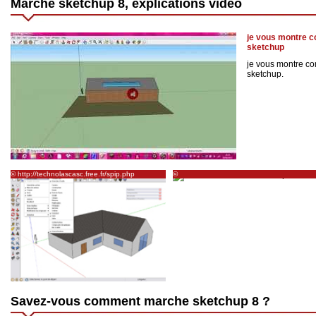
Marche sketchup 8, explications vidéo
je vous montre co
sketchup
je vous montre com
sketchup.
© http://technolascasc.free.fr/spip.php
©
http://www.commentcamarche.net/download/
202-google-sketchup
Savez-vous comment marche sketchup 8 ?