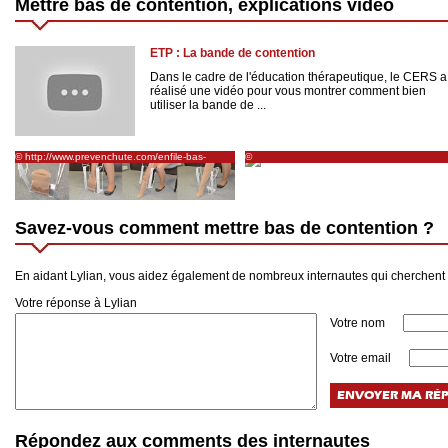
Mettre bas de contention, explications vidéo
ETP : La bande de contention
Dans le cadre de l'éducation thérapeutique, le CERS a
réalisé une vidéo pour vous montrer comment bien
utiliser la bande de ...
© http://www.prevenchute.com/enfile-bas-
©
contention-et-chaussette-contention.htm
http://www.topsante.com/medecine/circulati
sanguine/jambes-lourdes/soigner/insuffisan
veineuse-comment-choisir-des-bas-de-
contention-10299
Savez-vous comment mettre bas de contention ?
En aidant Lylian, vous aidez également de nombreux internautes qui cherchent
Votre réponse à Lylian
Votre nom
Votre email
Répondez aux comments des internautes