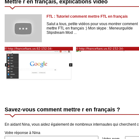
Mettre r en français, explications vidéo
FTL : Tutoriel comment mettre FTL en français
Salut a tous, petite vidéos pour vous montrer comment
mettre FTL en français :) Mon skype : Meneurguilde
Slipstream Mod ...
© http://franceftars.us.62-152-34-
© http://franceftars.us.62-152-34-
99.ppa.listkom.ru/news/mettre-google-chrome-
99.ppa.listkom.ru/news/mettre-open-office-e
en-francais-r-solu
francais-sur-fedora-10-r-solu
Savez-vous comment mettre r en français ?
En aidant Nina, vous aidez également de nombreux internautes qui cherchent c
Votre réponse à Nina