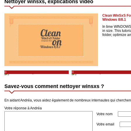
Nettoyer winsxs, explications vidéo
Clean WinSxS Fo
Windows 8/8.1
In time WINDOWS 
in size. This tutor
folder, optimize an
©
©
http://www.deploiementwindows.com/nettoyer-
http://www.deploiementwindows.com/nettoye
le-dossier-winsxs/
le-dossier-winsxs/
Savez-vous comment nettoyer winsxs ?
En aidant Andréa, vous aidez également de nombreux internautes qui cherchen
Votre réponse à Andréa
Votre nom
Votre email