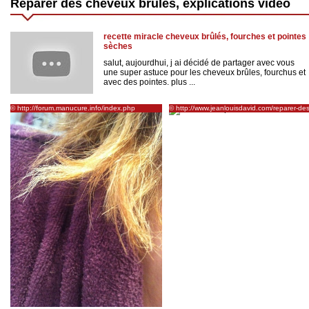
Réparer des cheveux brulés, explications vidéo
recette miracle cheveux brûlés, fourches et pointes
sèches
salut, aujourdhui, j ai décidé de partager avec vous
une super astuce pour les cheveux brûles, fourchus et
avec des pointes. plus ...
© http://forum.manucure.info/index.php
© http://www.jeanlouisdavid.com/reparer-des
cheveux-brules-par-une-permanente/