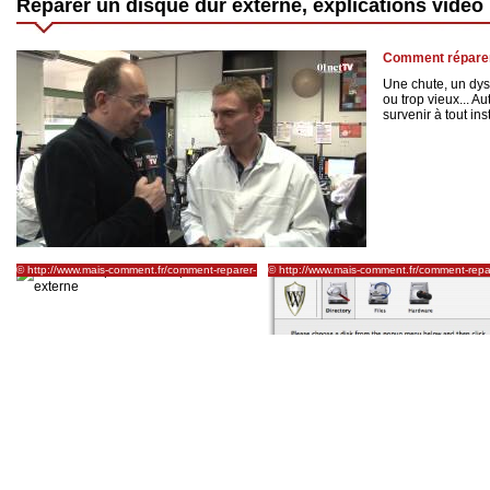
Réparer un disque dur externe, explications vidéo
Comment réparer
Une chute, un dy
ou trop vieux... 
survenir à tout inst
© http://www.mais-comment.fr/comment-reparer-
© http://www.mais-comment.fr/comment-repa
un-disque-dur-externe.html
un-disque-dur-externe.html