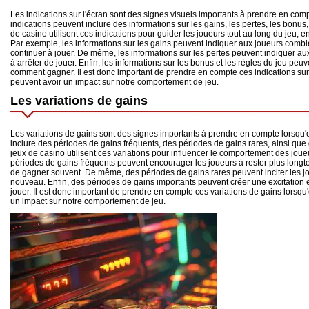
Les indications sur l'écran sont des signes visuels importants à prendre en com
indications peuvent inclure des informations sur les gains, les pertes, les bonus
de casino utilisent ces indications pour guider les joueurs tout au long du jeu, en
Par exemple, les informations sur les gains peuvent indiquer aux joueurs combie
continuer à jouer. De même, les informations sur les pertes peuvent indiquer aux 
à arrêter de jouer. Enfin, les informations sur les bonus et les règles du jeu p
comment gagner. Il est donc important de prendre en compte ces indications sur l
peuvent avoir un impact sur notre comportement de jeu.
Les variations de gains
Les variations de gains sont des signes importants à prendre en compte lorsqu'
inclure des périodes de gains fréquents, des périodes de gains rares, ainsi qu
jeux de casino utilisent ces variations pour influencer le comportement des joueu
périodes de gains fréquents peuvent encourager les joueurs à rester plus longte
de gagner souvent. De même, des périodes de gains rares peuvent inciter les jou
nouveau. Enfin, des périodes de gains importants peuvent créer une excitation et
jouer. Il est donc important de prendre en compte ces variations de gains lorsqu
un impact sur notre comportement de jeu.