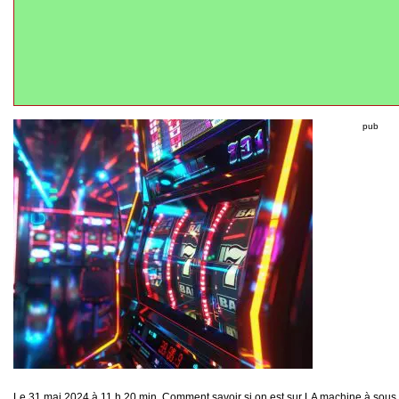
pub
Le 31 mai 2024 à 11 h 20 min, Comment savoir si on est sur LA machine à sous qu