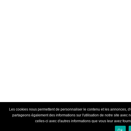
Les cookies nous permettent de personnaliser le contenu et les annonces, d'off
partageons également des informations sur l'utilisation de notre site avec 
celles-ci avec d'autres informations que vous leur avez fournie
Ok