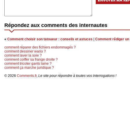
Répondez aux comments des internautes
«
Comment choisir son tatoueur : conseils et astuces
|
Comment rédiger un 
comment réparer des fichiers endommagés ?
comment dessiner wario ?
comment laver la soie ?
comment coiffer sa frange droite ?
comment tricoter gants laine ?
comment ça marche juridique ?
© 2026
Comments.fr
,
Le site pour répondre à toutes vos interrogations !