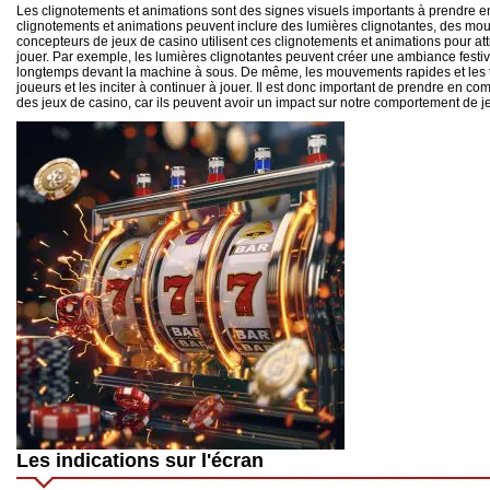
Les clignotements et animations sont des signes visuels importants à prendre e
clignotements et animations peuvent inclure des lumières clignotantes, des mouv
concepteurs de jeux de casino utilisent ces clignotements et animations pour attire
jouer. Par exemple, les lumières clignotantes peuvent créer une ambiance festive
longtemps devant la machine à sous. De même, les mouvements rapides et les tra
joueurs et les inciter à continuer à jouer. Il est donc important de prendre en c
des jeux de casino, car ils peuvent avoir un impact sur notre comportement de j
Les indications sur l'écran