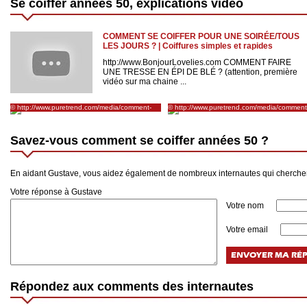
Se coiffer années 50, explications vidéo
COMMENT SE COIFFER POUR UNE SOIRÉE/TOUS
LES JOURS ? | Coiffures simples et rapides
http://www.BonjourLovelies.com COMMENT FAIRE
UNE TRESSE EN ÉPI DE BLÉ ? (attention, première
vidéo sur ma chaine ...
© http://www.puretrend.com/media/comment-
© http://www.puretrend.com/media/comment
on-se-coiffait-dans-les-annees_m526392
on-se-coiffait-dans-les-annees_m526381
Savez-vous comment se coiffer années 50 ?
En aidant Gustave, vous aidez également de nombreux internautes qui cherche
Votre réponse à Gustave
Votre nom
Votre email
Répondez aux comments des internautes