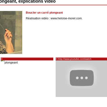
longeant, explications vidéo
Boucler un carré plongeant
Réalisation vidéo : www.heloise-morel.com.
©
© http://www.youtube.com/watch
fure/coupe-
http://www.etpourquoipascoline.fr/2012/03/tuto-
tifs-3-coiffures-pour-cheveux-courts/