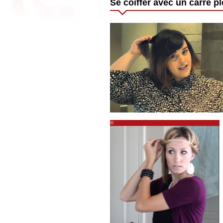
Se coiffer avec un carré p
©
http://www.accessoirescheveuxchic.com/blog/coif
carre/