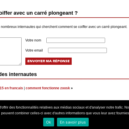
ffer avec un carré plongeant ?
 nombreux internautes qui cherchent comment se coiffer avec un carré plongeant.
Votre nom
Votre email
es internautes
15 en francais
|
comment fonctionne zoosk
»
?
ffrir des fonctionnalités relatives aux médias sociaux et d'analyser notre trafic. No
peuvent combiner celles-ci avec d'autres informations que vous leur avez fournies ou
Ok
En savoir plus
e à toutes vos interrogations !