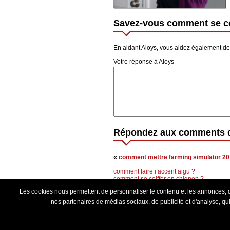
Savez-vous comment se coi
En aidant Aloys, vous aidez également de
Votre réponse à Aloys
Répondez aux comments d
«
comment mettre farming simulator 20
comment faire i accent aigu ?
comment se coiffer en chignon ?
comment se coiffer femme cheveux court 
Les cookies nous permettent de personnaliser le contenu et les annonces, d'o
comment maigrir 5k par semaine ?
comment dessiner yugo ?
nos partenaires de médias sociaux, de publicité et d'analyse, qui 
comment nettoyer écran pc ?
© 2026
Comments.fr
,
Le site pour répondr