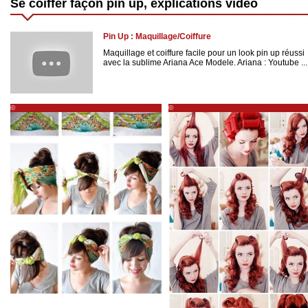
Se coiffer façon pin up, explications vidéo
Pin Up : Maquillage/Coiffure
Maquillage et coiffure facile pour un look pin up réussi
avec la sublime Ariana Ace Modele. Ariana : Youtube ...
©
©
http://www.accessoirescheveuxchic.com/blog/les-
http://www.accessoirescheveuxchic.com/blog/
accessoires-cheveux/porter/nouer-foulard-
soiree/
cheveux-pin-up/