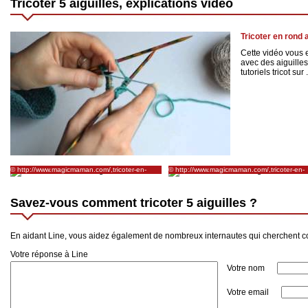
Tricoter 5 aiguilles, explications vidéo
Tricoter en rond 
Cette vidéo vous 
avec des aiguille
tutoriels tricot sur .
© http://www.magicmaman.com/,tricoter-en-
© http://www.magicmaman.com/,tricoter-en-
rond-tricoter-en-rond-a-l-aide-d-un-jeu-de-4-ou-
rond-tricoter-en-rond-a-l-aide-d-un-jeu-de-4-
5-aiguilles-a-deux-
5-aiguilles-a-deux-
pointes,2006643,2308284.asp
pointes,2006643,2308284.asp
Savez-vous comment tricoter 5 aiguilles ?
En aidant Line, vous aidez également de nombreux internautes qui cherchent com
Votre réponse à Line
Votre nom
Votre email