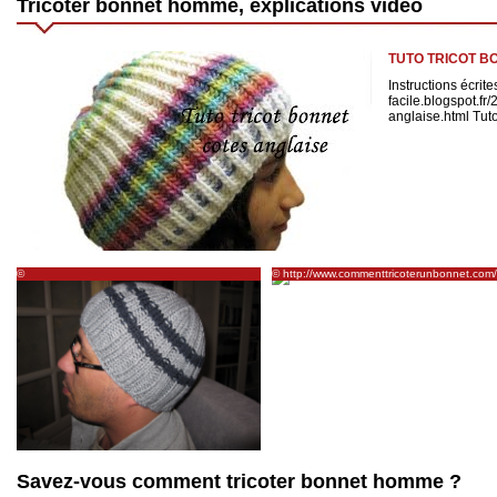
Tricoter bonnet homme, explications vidéo
TUTO TRICOT B
Instructions écrites 
facile.blogspot.fr
anglaise.html Tuto 
©
© http://www.commenttricoterunbonnet.com/
https://aupieddelacolline.wordpress.com/page/6/
Savez-vous comment tricoter bonnet homme ?