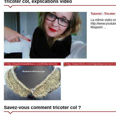
Tricoter col, explications vidéo
Tutoriel : Tricote
La même vidéo est
http://www.yout
Magasin ...
© http://mademoisellefranz.com/fr/diy-tricot-le-
© http://www.trieris.com/cfsj/artisan/ar-tech-tri
col-en-laine/
cols2.html
Savez-vous comment tricoter col ?