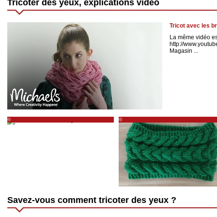
Tricoter des yeux, explications vidéo
Tricot avec les 
La même vidéo est
http://www.yout
Magasin ...
©
©
http://fraiseetco.canalblog.com/archives/2012/08/31/24999917.html
https://charlovblog.wordpress.com/2013/10
multi-torsades-vert-qui-pique-les-yeux/
Savez-vous comment tricoter des yeux ?