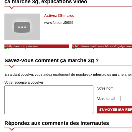
ça marche 3g, explications vidéo
Activez 3G maroc
www.fb.com/i5959.
© http://android-pour-les-
© http://www.cnetfrance.fr/news/3g-4g-dans-
nuls.fr/actualites/telephonie-
avions-comment-ca-marche-et-combien-ca-
mobile/fonctionnement-reseau
coute-39803975.htm
Savez-vous comment ça marche 3g ?
En aidant Jocelyn, vous aidez également de nombreux internautes qui cherch
Votre réponse à Jocelyn
Votre nom
Votre email
Répondez aux comments des internautes