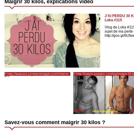
Maigrir 30 kilos, explications vidéo
J'AI PERDU 30 K
Loka #115
Vlog de Loka #11
sujet de ma perte 
http://goo.gl/9Ufw
© http://www.sos-commentmaigrir.com/chimene-
© http://naturo-passion.com/tag/maigrir-30-k
badi-regime/
Savez-vous comment maigrir 30 kilos ?