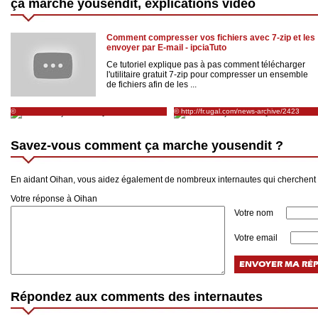
ça marche yousendit, explications vidéo
Comment compresser vos fichiers avec 7-zip et les
envoyer par E-mail - ipciaTuto
Ce tutoriel explique pas à pas comment télécharger
l'utilitaire gratuit 7-zip pour compresser un ensemble
de fichiers afin de les ...
©
© http://fr.ugal.com/news-archive/2423
http://www.commentcamarche.net/sites/details/yousendit.com
Savez-vous comment ça marche yousendit ?
En aidant Oihan, vous aidez également de nombreux internautes qui cherchen
Votre réponse à Oihan
Votre nom
Votre email
Répondez aux comments des internautes