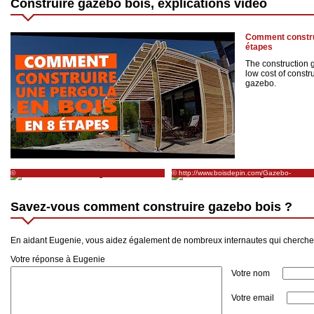
Construire gazebo bois, explications vidéo
Comment construi
étapes
The construction 
low cost of constr
gazebo.
©
© http://www.boisdepin.com/Gazebo-
http://fousdepalmiers.fr/html/forum/viewtopic.php
Deluxe.html
Savez-vous comment construire gazebo bois ?
En aidant Eugenie, vous aidez également de nombreux internautes qui cherche
Votre réponse à Eugenie
Votre nom
Votre email