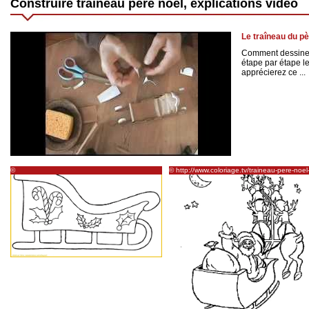
Construire traineau pere noel, explications vidéo
Le traîneau du pè
Comment dessiner 
étape par étape le
apprécierez ce ...
©
© http://www.coloriage.tv/traineau-pere-noel
http://nounoubricabrac.centerblog.net/3427913-
coloriage
Traineau--du-Pere-Noel-a-colorier