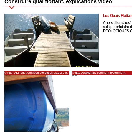
Construire quai flottant, explications vidéo
Les Quais Flott
Chers clients (es
suis propriétaire 
ÉCOLOGIQUES Cla
© http://dansnotremaison.com/trucs-astuces-et-
© http://www.mais-comment.fr/comment-
bricolage/trucs-pour-lexterieur/construire-un-
fabriquer-quai-flottant.html
quai-flottant-avec-barils-comme-plateforme/