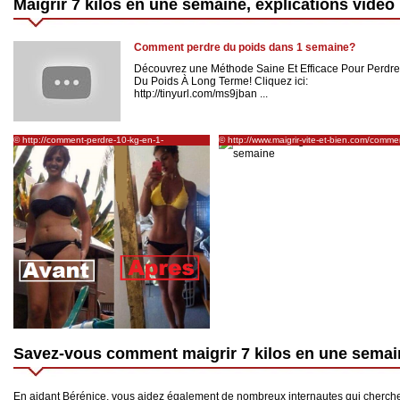
Maigrir 7 kilos en une semaine, explications vidéo
Comment perdre du poids dans 1 semaine?
Découvrez une Méthode Saine Et Efficace Pour Perdre
Du Poids À Long Terme! Cliquez ici:
http://tinyurl.com/ms9jban ...
© http://comment-perdre-10-kg-en-1-
© http://www.maigrir-vite-et-bien.com/comme
semaine.blogspot.com/2014/07/comment-
perdre-7-kilos-en-une-semaine/
maigrir-sans-effort-en-perdant.html
Savez-vous comment maigrir 7 kilos en une semai
En aidant Bérénice, vous aidez également de nombreux internautes qui cherche