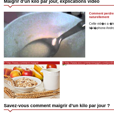
Maigrir d’un kilo par jour, explications vidéo
Comment perdre 
naturellement
Cette vid�o a �t
t�l�phone Andro
© http://www.comment-maigrir-
© http://www.sos-commentmaigrir.com/perdre
rapidement.info/regime-thonon-comment-
kilo-par-semaine/
perdre-10-kilos-en-2-semaines/
Savez-vous comment maigrir d’un kilo par jour ?