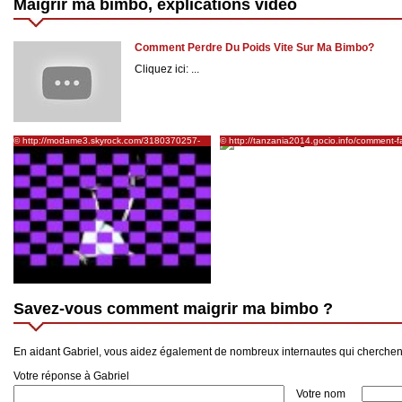
Maigrir ma bimbo, explications vidéo
Comment Perdre Du Poids Vite Sur Ma Bimbo?
Cliquez ici: ...
© http://modame3.skyrock.com/3180370257-
© http://tanzania2014.gocio.info/comment-fa
comment-faire-maigrir-ma-bimbo.html
pour-perdre-du-c6ab8-poids-a51e0
Savez-vous comment maigrir ma bimbo ?
En aidant Gabriel, vous aidez également de nombreux internautes qui cherche
Votre réponse à Gabriel
Votre nom