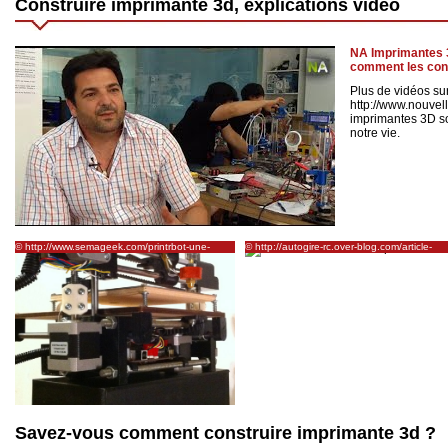
Construire imprimante 3d, explications vidéo
NA Imprimantes 3
comment les const
Plus de vidéos su
http://www.nouve
imprimantes 3D so
notre vie.
© http://www.semageek.com/printrbot-une-
© http://autogire-rc.over-blog.com/article-
imprimante-3d-economique-et-simple-a-realiser/
construction-d-une-imprimante-3d-
92453247.html
Savez-vous comment construire imprimante 3d ?